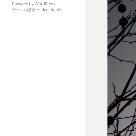
Powered by
WordPress
.
テーマの著者
Anders Norén
.