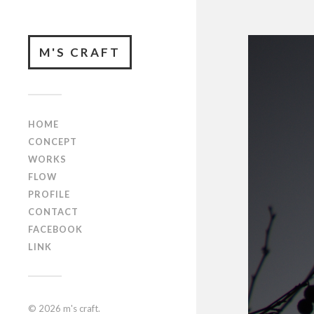
M'S CRAFT
HOME
CONCEPT
WORKS
FLOW
PROFILE
CONTACT
FACEBOOK
LINK
© 2026
m's craft
.